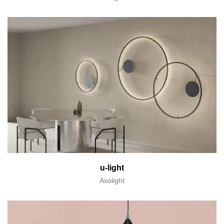
u-light
Axolight