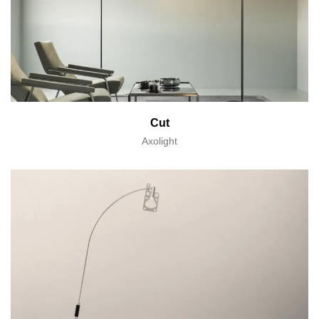
Cut
Axolight