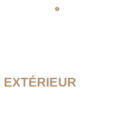
Lun-Ven : 8h30 - 12h et 14h - 19h
ACCUEIL
PRODUITS
CONCEPTS
ACCUEIL
PRODUITS
CONCEPTS
R
EXTÉRIEUR